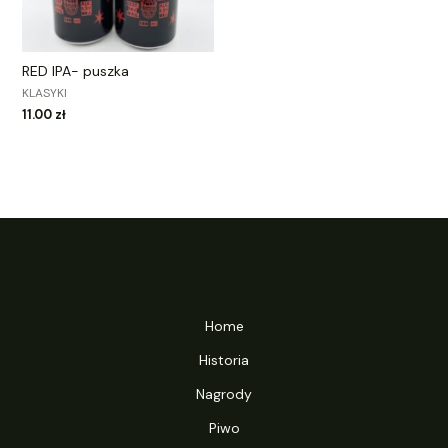
RED IPA- puszka
KLASYKI
11.00
zł
Home
Historia
Nagrody
Piwo